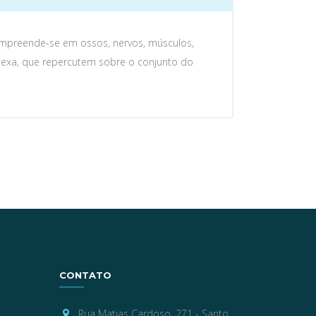
mpreende-se em ossos, nervos, músculos,
lexa, que repercutem sobre o conjunto do
CONTATO
Rua Matias Cardoso, 271 - Santo