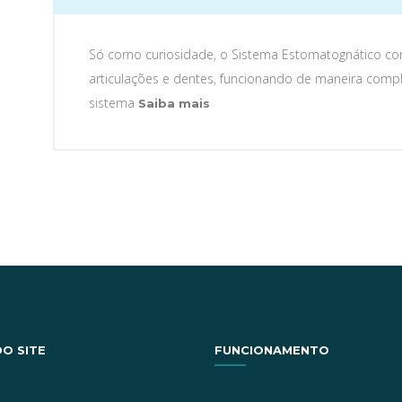
Só como curiosidade, o Sistema Estomatognático co
articulações e dentes, funcionando de maneira comp
Consequências
sistema
Saiba mais
da
Desinformação
O SITE
FUNCIONAMENTO
l