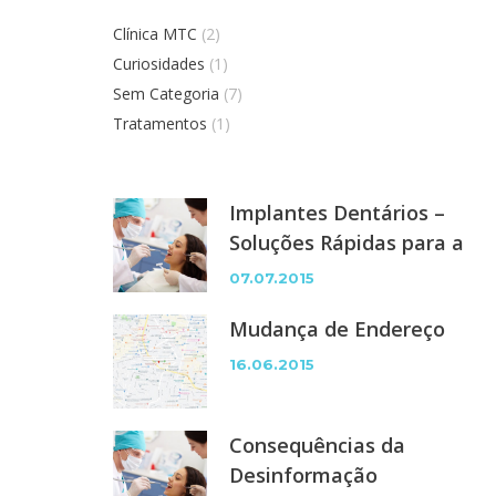
Clínica MTC
(2)
Curiosidades
(1)
Sem Categoria
(7)
Tratamentos
(1)
Implantes Dentários –
Soluções Rápidas para a
Perda ou Ausência de
07.07.2015
Dentes
Mudança de Endereço
16.06.2015
Consequências da
Desinformação