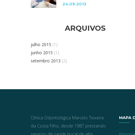
24.09.2013
ARQUIVOS
julho 2015
(1)
junho 2015
(1)
setembro 2013
(2)
Clínica Odontológica Marcelo Teixeira
MAPA D
da Costa Filho, desde 1987 prestando
serviços de saúde bucal de alta
Principa