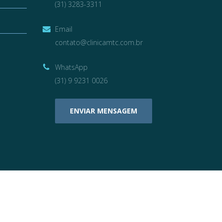
(31) 3283-3311
Email
contato@clinicamtc.com.br
WhatsApp
(31) 9 9231 0026
ENVIAR MENSAGEM