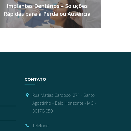
Implantes Dentários – Soluções
post:
Rápidas para a Perda ou Ausência
de Dentes
CONTATO
Rua Matias Cardoso, 271 - Santo
Agostinho - Belo Horizonte - MG -
30170-050
Telefone