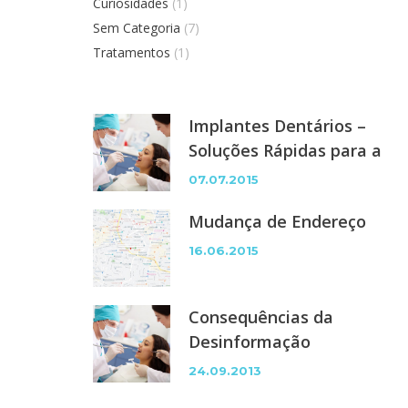
Curiosidades
(1)
Sem Categoria
(7)
Tratamentos
(1)
Implantes Dentários –
Soluções Rápidas para a
Perda ou Ausência de
07.07.2015
Dentes
Mudança de Endereço
16.06.2015
Consequências da
Desinformação
24.09.2013