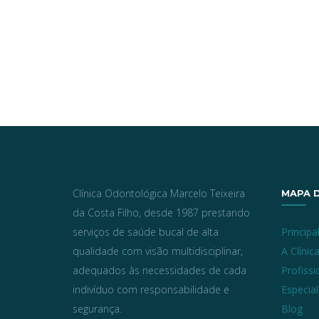
Clínica Odontológica Marcelo Teixeira
MAPA D
da Costa Filho, desde 1987 prestando
serviços de saúde bucal de alta
Principa
qualidade com visão multidisciplinar,
A Clínic
adequados às necessidades de cada
Profissi
indivíduo com responsabilidade e
Especia
segurança.
Blog