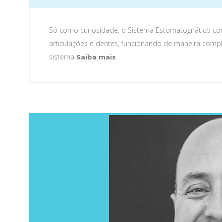
Só como curiosidade, o Sistema Estomatognático co
articulações e dentes, funcionando de maneira comp
Consequências
sistema
Saiba mais
da
Desinformação