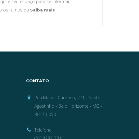
Aqui é seu espaço para se informar,
Bem
mo os rumos da
Saiba mais
Vindos!
CONTATO
Rua Matias Cardoso, 271 - Santo
Agostinho - Belo Horizonte - MG -
30170-050
Telefone
(31) 3283-3311