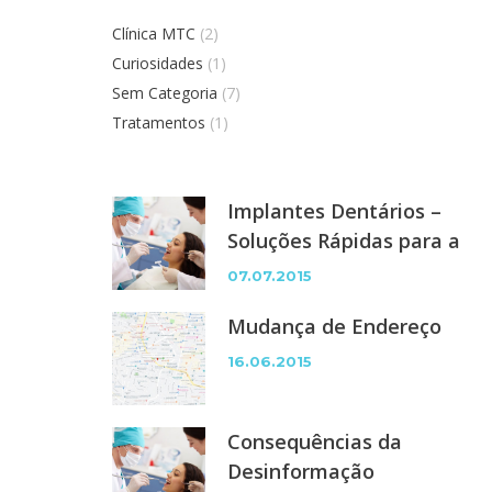
Clínica MTC
(2)
Curiosidades
(1)
Sem Categoria
(7)
Tratamentos
(1)
Implantes Dentários –
Soluções Rápidas para a
Perda ou Ausência de
07.07.2015
Dentes
Mudança de Endereço
16.06.2015
Consequências da
Desinformação