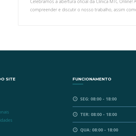
Celebramos a abertura oficial da Clínica MTC Online! 
compreender e discutir o nosso trabalho, assim co
O SITE
FUNCIONAMENTO
l
SEG: 08:00 - 18:00
a
onais
TER: 08:00 - 18:00
lidades
QUA: 08:00 - 18:00