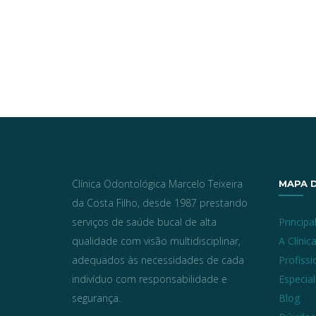
Clínica Odontológica Marcelo Teixeira
MAPA D
da Costa Filho, desde 1987 prestando
serviços de saúde bucal de alta
Principa
qualidade com visão multidisciplinar,
A Clínic
adequados às necessidades de cada
Profissi
indivíduo com responsabilidade e
Especia
segurança.
Blog