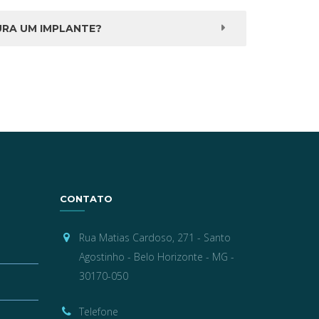
RA UM IMPLANTE?
CONTATO
Rua Matias Cardoso, 271 - Santo
Agostinho - Belo Horizonte - MG -
30170-050
Telefone