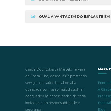
QUAL A VANTAGEM DO IMPLANTE EM RELAÇÃO AO USO DE UM
Clínica Odontológica Marcelo Teixeira
MAPA D
da Costa Filho, desde 1987 prestando
serviços de saúde bucal de alta
Principa
qualidade com visão multidisciplinar,
A Clínic
adequados às necessidades de cada
Profissi
indivíduo com responsabilidade e
Especia
segurança.
Blog