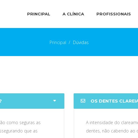
PRINCIPAL
A CLÍNICA
PROFISSIONAIS
Principal
>
Dúvidas
?
OS DENTES CLAREIA
dão como seguras as
A intensidade do clareame
 assegurando que as
dentes, não cabendo ao d