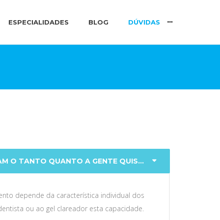
ESPECIALIDADES
BLOG
DÚVIDAS
M O TANTO QUANTO A GENTE QUISER?
nto depende da característica individual dos
entista ou ao gel clareador esta capacidade.