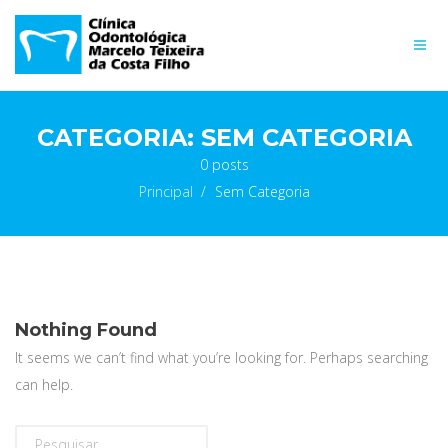
CATEGORIA:
SEM CATEGORIA
0 posts
Principal
>
Sem Categoria
Nothing Found
It seems we can’t find what you’re looking for. Perhaps searching
can help.
Pesquisar