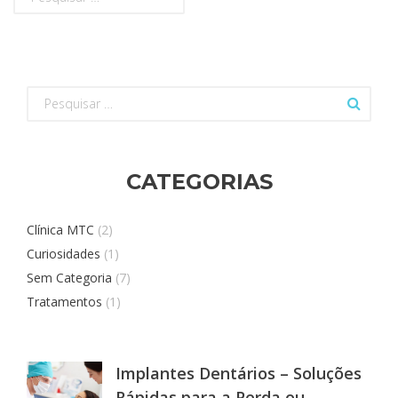
por:
Pesquisar
por:
CATEGORIAS
Clínica MTC
(2)
Curiosidades
(1)
Sem Categoria
(7)
Tratamentos
(1)
Implantes Dentários – Soluções
Rápidas para a Perda ou