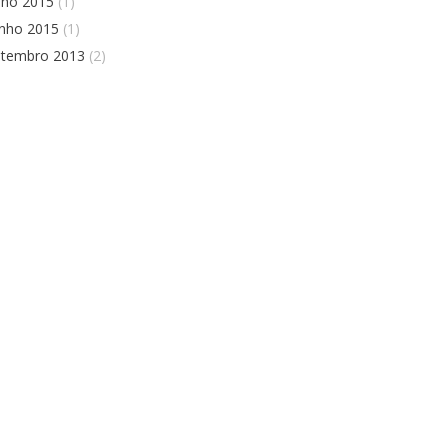
lho 2015
(1)
unho 2015
(1)
etembro 2013
(2)