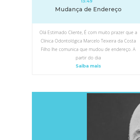
13:49
Mudança de Endereço
Olá Estimado Cliente, É com muito prazer que a
Clínica Odontológica Marcelo Teixeira da Costa
Filho lhe comunica que mudou de endereço. A
partir do dia
Mudança
Saiba mais
de
Endereço