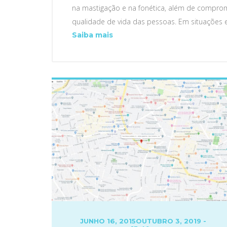
na mastigação e na fonética, além de compromet
qualidade de vida das pessoas. Em situações 
Implantes
Saiba mais
Dentários
–
Soluções
Rápidas
para
a
Perda
ou
Ausência
de
Dentes
POSTED
JUNHO 16, 2015
OUTUBRO 3, 2019 -
ON