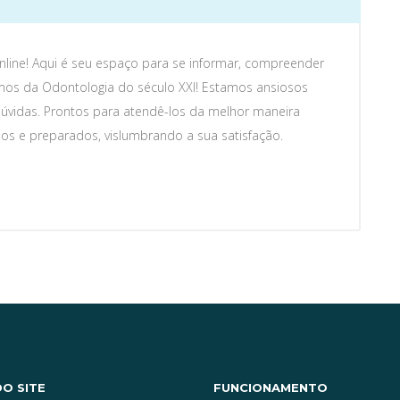
Online! Aqui é seu espaço para se informar, compreender
umos da Odontologia do século XXI! Estamos ansiosos
dúvidas. Prontos para atendê-los da melhor maneira
dos e preparados, vislumbrando a sua satisfação.
O SITE
FUNCIONAMENTO