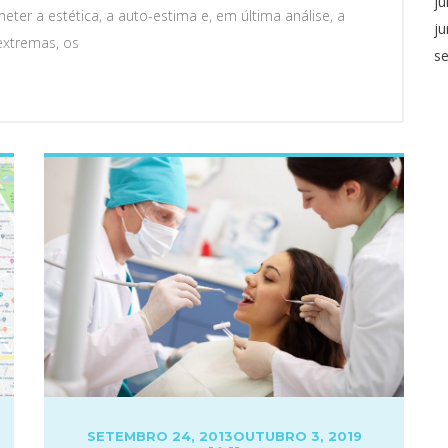
ju
er a estética, a auto-estima e, em última análise, a
j
extremas, os
s
POSTED
SETEMBRO 24, 2013
OUTUBRO 3, 2019
ON