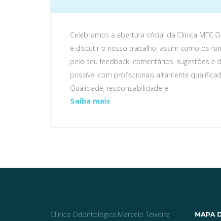
Celebramos a abertura oficial da Clínica MTC 
e discutir o nosso trabalho, assim como os r
pelo seu feedback, comentários, sugestões e 
possível com profissionais altamente qualifica
Qualidade, responsabilidade e
Bem
Saiba mais
Vindos!
Clínica Odontológica Marcelo Teixeira
MAPA D