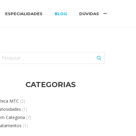
ESPECIALIDADES
BLOG
DÚVIDAS
esquisar
r:
CATEGORIAS
ínica MTC
(2)
riosidades
(1)
em Categoria
(7)
ratamentos
(1)