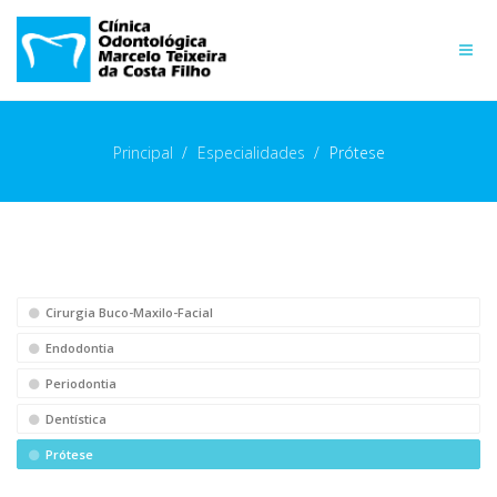
Principal
>
Especialidades
>
Prótese
Cirurgia Buco-Maxilo-Facial
Endodontia
Periodontia
Dentística
Prótese